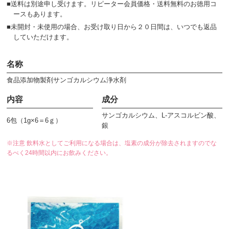
■送料は別途申し受けます。リピーター会員価格・送料無料のお徳用コ
ースもあります。
■未開封・未使用の場合、お受け取り日から２０日間は、いつでも返品
していただけます。
名称
⾷品添加物製剤サンゴカルシウム浄⽔剤
内容
成分
サンゴカルシウム、L-アスコルビン酸、
6包（1g×6＝6ｇ）
銀
※注意 飲料⽔としてご利⽤になる場合は、塩素の成分が除去されますのでな
るべく24時間以内にお飲みください。